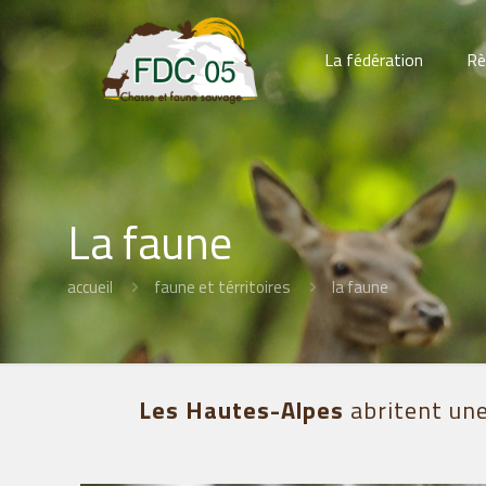
La fédération
Rè
La faune
accueil
faune et térritoires
la faune
Les Hautes-Alpes
abritent une