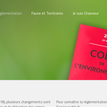
glementation
Faune et Territoires
Je suis Chasseur
018), plusieurs changements sont
Pour connaître la règlementation
ion et de détention des armes.
Service public.fr