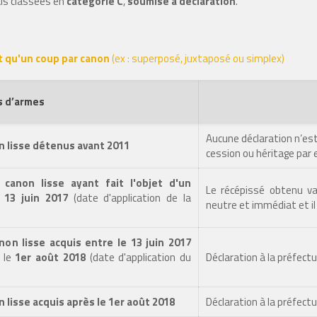
ais classées en
catégorie C
,
soumise à déclaration
.
nt qu'un coup par canon
(ex : superposé, juxtaposé ou simplex)
 d’armes
Aucune déclaration n’est
n lisse détenus avant 2011
cession ou héritage par e
canon lisse ayant fait l'objet d'un
Le récépissé obtenu v
 13 juin 2017
(date d'application de la
neutre et immédiat et il n
non lisse acquis entre le 13 juin 2017
t le
1er août 2018
(date d'application du
Déclaration à la préfect
 lisse acquis après le 1er août 2018
Déclaration à la préfectu