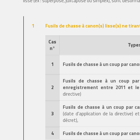
lisse (ex : superposé, juxtaposé ou simplex), sont désorm
1
Fusils de chasse à canon(s) lisse(s) ne tira
Cas
Types
n°
1
Fusils de chasse à un coup par cano
Fusils de chasse à un coup par 
2
enregistrement entre 2011 et le
directive)
Fusils de chasse à un coup par ca
3
(date d'application de la directive) e
décret),
4
Fusils de chasse à un coup par canon