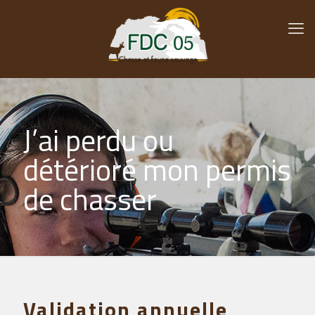
J’ai perdu ou
détérioré mon permis
de chasser
Validation annuelle