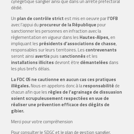
cynégétique sanglier ainsi que dans un arrêté préfectoral
dédié.
Un
plan de contrôle strict
est mis en oeuvre par
l’OFB
avec l’appui du
procureur de la République
pour
sanctionner les personnes en infraction avec la
règlementation en vigueur dans les
Hautes-Alpes,
en
impliquant les
présidents d’associations de chasse
,
responsables sur leurs territoires. Les
contrevenants
seront ainsi
avertis
puis s
anctionnés
et les
installations illicites
devront être
démantelées
dans
les plus brefs délais.
La FDC 05 ne cautionne en aucun cas ces pratiques
illégales.
Nous en appelons donc à la
responsabilité
de
chacun afin que les
règles de l’agrainage de dissuasion
soient scrupuleusement respectées en vue de
réaliser une prévention efficace des dégâts de
gibier.
Merci pour votre compréhension
Pour consulter le SDGC et le plan de gestion sanglier,