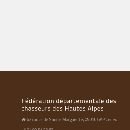
Fédération départementale des
chasseurs des Hautes Alpes
62 route de Sainte Marguerite, 05010 GAP Cedex
04 92 51 33 62