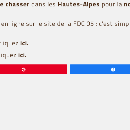
de chasser
dans les
Hautes-Alpes
pour la
n
n ligne sur le site de la FDC 05 : c’est simp
cliquez
ic
i
.
cliquez
ici
.
Épingle
Parta