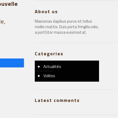
ouvelle
About us
le,
Maecenas dapibus purus et tellus
mollis mattis. Duis porta fringilla odio,
a porttitor massa euismod at.
Categories
gez
Actualités
Vidéos
Latest comments